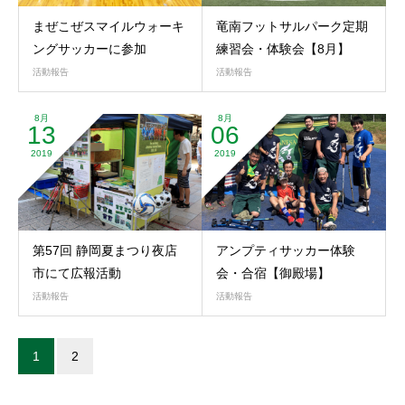
まぜこぜスマイルウォーキ
竜南フットサルパーク定期
ングサッカーに参加
練習会・体験会【8月】
活動報告
活動報告
8月
8月
13
06
2019
2019
第57回 静岡夏まつり夜店
アンプティサッカー体験
市にて広報活動
会・合宿【御殿場】
活動報告
活動報告
1
2