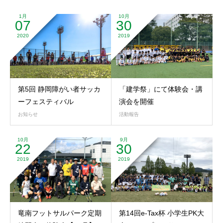
1月
10月
07
30
2020
2019
第5回 静岡障がい者サッカ
「建学祭」にて体験会・講
ーフェスティバル
演会を開催
お知らせ
活動報告
10月
9月
22
30
2019
2019
竜南フットサルパーク定期
第14回e-Tax杯 小学生PK大