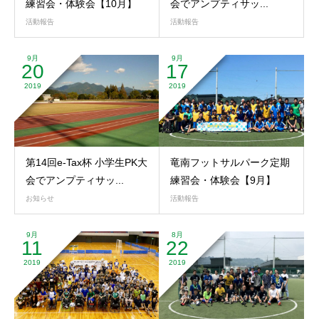
練習会・体験会【10月】
会でアンプティサッ...
活動報告
活動報告
9月
9月
20
17
2019
2019
第14回e-Tax杯 小学生PK大
竜南フットサルパーク定期
会でアンプティサッ...
練習会・体験会【9月】
お知らせ
活動報告
9月
8月
11
22
2019
2019