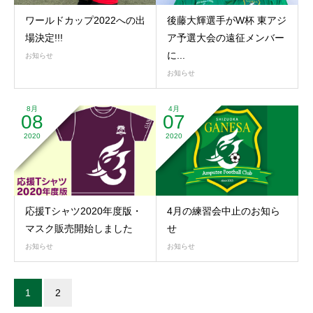
ワールドカップ2022への出
後藤大輝選手がW杯 東アジ
場決定!!!
ア予選大会の遠征メンバー
に...
お知らせ
お知らせ
8月
4月
08
07
2020
2020
応援Tシャツ2020年度版・
4月の練習会中止のお知ら
マスク販売開始しました
せ
お知らせ
お知らせ
1
2