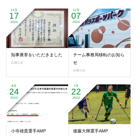
12月
12月
17
07
2024
2024
知事褒章をいただきました
チーム事務局移転のお知ら
せ
お知らせ
お知らせ
8月
7月
24
22
2023
2023
小寺雄貴選手AMP
後藤大輝選手AMP