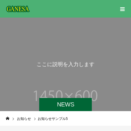
こ
こ
に
説
明
を
入
力
し
ま
す
。
NEWS
お知らせ
お知らせサンプル5