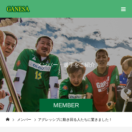
メ
ン
バ
ー
・
選
手
を
ご
紹
介
MEMBER
メンバー
アグレッシブに動き回る人たちに驚きました！